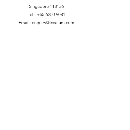
Singapore 118136
Tel :
+65 6250 9081
Email:
enquiry@icealum.com
Get a Free Quote Now
I.C.E Aluminium Pte Ltd
聯洲精密鋁業有限公司