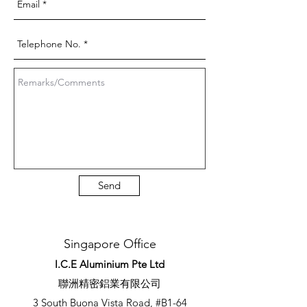
Send
Singapore Office
I.C.E Aluminium Pte Ltd
​聯洲精密鋁業有限公司
3 South Buona Vista Road, #B1-64